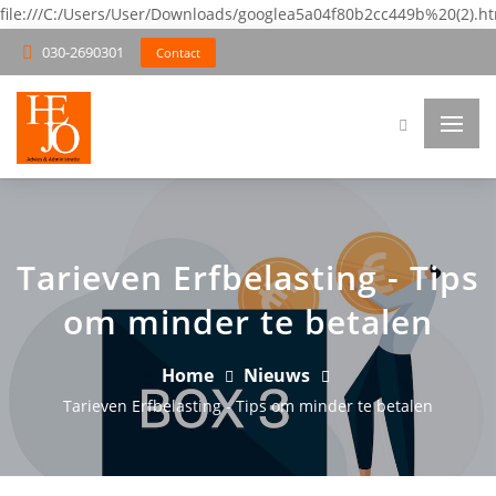
file:///C:/Users/User/Downloads/googlea5a04f80b2cc449b%20(2).h
030-2690301
Contact
Tarieven Erfbelasting - Tips
om minder te betalen
Home
Nieuws
Tarieven Erfbelasting - Tips om minder te betalen