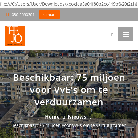
file:///C:/Users/User/Downloads/googlea5a04f80b2cc449b%20(2).h
030-2690301
Contact
Beschikbaar: 75 miljoen
voor VvE’s om te
verduurzamen
Home
Nieuws
Beschikbaar: 75 miljoen voor VvE’s om te verduurzamen