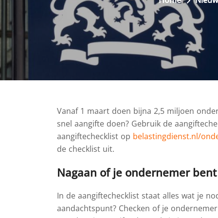
Home
Nieuw
Vanaf 1 maart doen bijna 2,5 miljoen ondern
snel aangifte doen? Gebruik de aangifteche
aangiftechecklist op
belastingdienst.nl/on
de checklist uit.
Nagaan of je ondernemer bent
In de aangiftechecklist staat alles wat je 
aandachtspunt? Checken of je ondernemer 