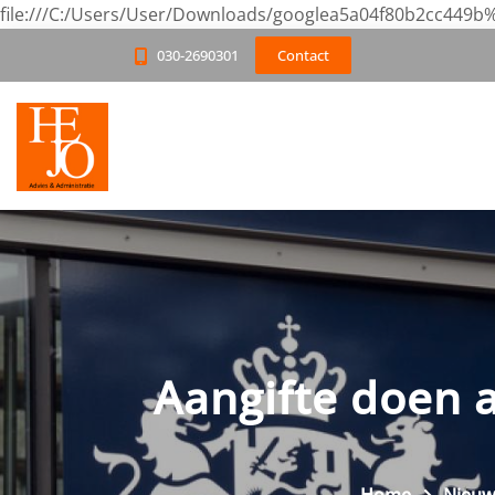
file:///C:/Users/User/Downloads/googlea5a04f80b2cc449b%
030-2690301
Contact
Aangifte doen 