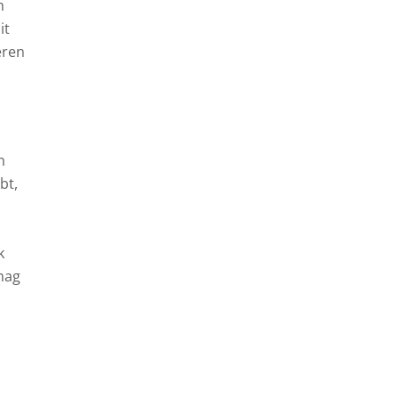
h
it
eren
n
bt,
k
mag