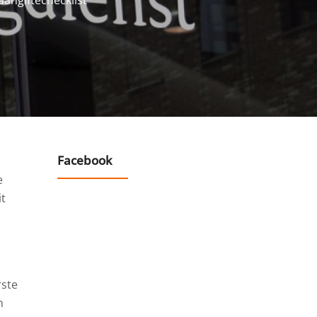
angiftechecklist
Facebook
e
it
rste
n