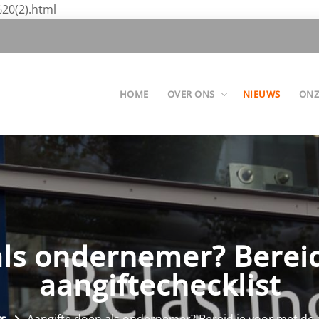
20(2).html
HOME
OVER ONS
NIEUWS
ONZ
als ondernemer? Bereid
aangiftechecklist