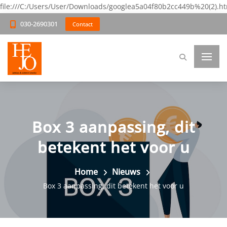
file:///C:/Users/User/Downloads/googlea5a04f80b2cc449b%20(2).h
030-2690301
Contact
Box 3 aanpassing, dit
betekent het voor u
Home
Nieuws
Box 3 aanpassing, dit betekent het voor u